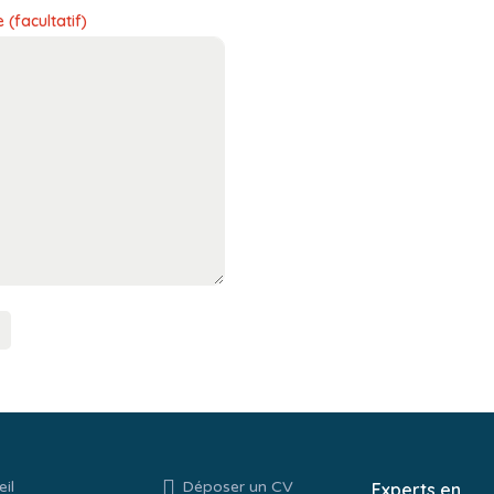
(facultatif)
il
Déposer un CV
Experts en