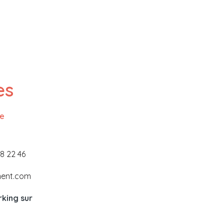
es
ne
38 22 46
ment.com
king sur