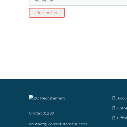
Accue
Entre
Crottet 01290
Offre
contact@2c-recrutement.com