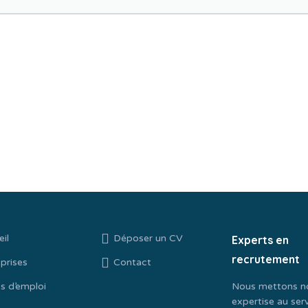
il
Déposer un CV
Experts en
recrutement
prises
Contact
s d’emploi
Nous mettons n
expertise au ser